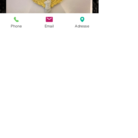
Phone
Email
Adresse
Unsere zwei Gartenzimmer (auch als
Einzelzimmer buchbar) bestechen durch
ihren modernen und doch heimeligen
Look und das luxuriöse Boxspringbett.
Beide jeweils ca. 32 m² großen Zimmer
liegen im EG und haben eine Terasse mit
direktem Zugang zum Garten.
Die neuen Badezimmer sind mit Toilette
und Dusche ausgestattet. Hochwertige
Clarins Produkte stehen euch während
des Aufenthalts zur Verfügung.
​Die Sitzecke ist vor der großen Fensterfront